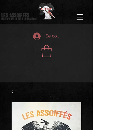
Les Assoiffés
Rock'n'Roll ùf elsass
isch
Se connecter