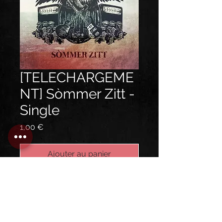
[TELECHARGEME
NT] Sòmmer Zitt -
Single
Prix
1,00 €
Ajouter au panier
Commander et payer
Single et titre bonus issu de l'EP
"Sòmmer Zitt"