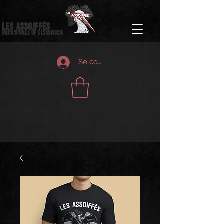
Les Assoiffés
Rock'n'Roll ùf elsass
isch
Se connecter