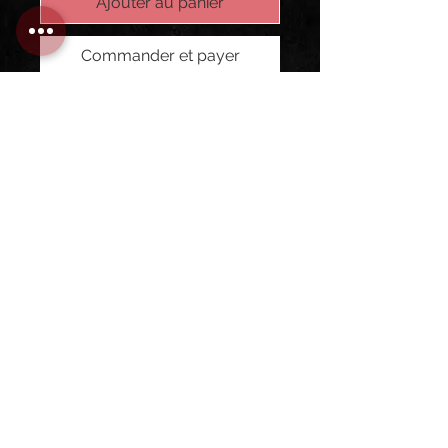
Ajouter au panier
Commander et payer
T-SHIRT HOMME - NOIR
Impression : Logo Les Assoiffés en
blanc
Tailles : S à XXL (selon stock
disponible)
100% cotton bio - fabriqué en
France
Artwork par Manue Monteiro